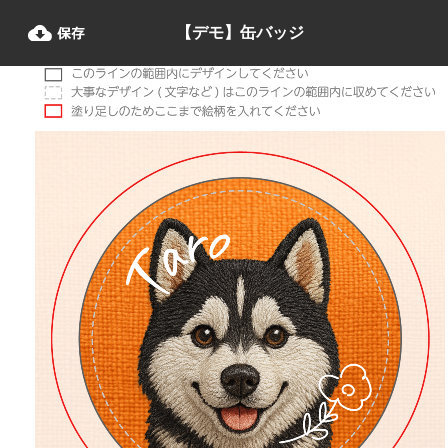
缶バッジ シミュレーター
【デモ】缶バッジ